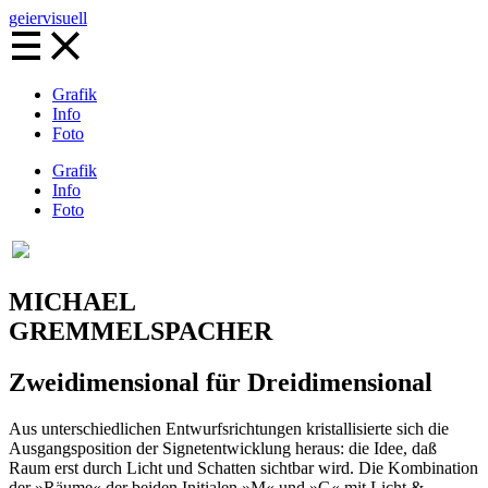
geiervisuell
Grafik
Info
Foto
Grafik
Info
Foto
MICHAEL
GREMMELS­PACHER
Zweidimen­sional für Dreidimen­sional
Aus unterschied­lichen Entwurfs­richtungen kristalli­sierte sich die
Aus­gangs­position der Signet­entwick­lung heraus: die Idee, daß
Raum erst durch Licht und Schatten sicht­bar wird. Die Kombi­nation
der »Räume« der beiden Initialen »M« und »G« mit Licht &